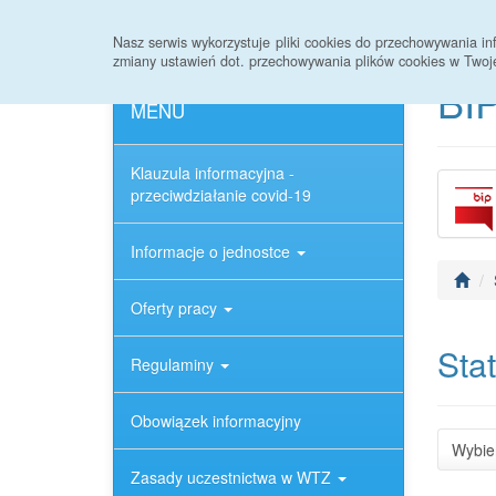
Strona główna
Rejestr zmian
Archiwum
Nasz serwis wykorzystuje pliki cookies do przechowywania 
zmiany ustawień dot. przechowywania plików cookies w Twoj
BIP
MENU
Klauzula informacyjna -
przeciwdziałanie covid-19
Informacje o jednostce
Oferty pracy
Sta
Regulaminy
Obowiązek informacyjny
Wybie
Zasady uczestnictwa w WTZ