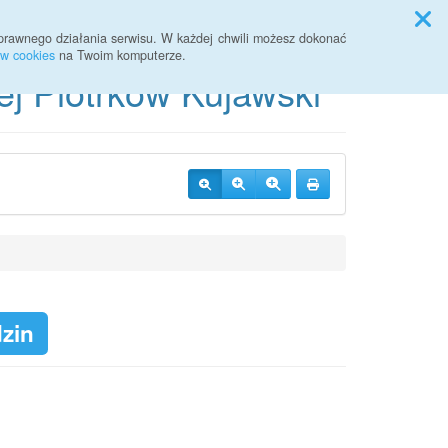
Przycisk wyszukaj duży
Szukaj
prawnego działania serwisu. W każdej chwili możesz dokonać
ów cookies
na Twoim komputerze.
ej Piotrków Kujawski
dzin