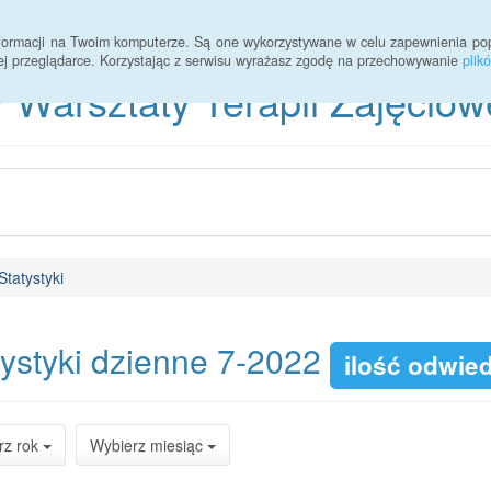
Statystyki
2017
informacji na Twoim komputerze. Są one wykorzystywane w celu zapewnienia po
ej przeglądarce. Korzystając z serwisu wyrażasz zgodę na przechowywanie
plik
 Warsztaty Terapii Zajęciow
Statystyki
tystyki dzienne 7-2022
ilość odwie
rz rok
Wybierz miesiąc