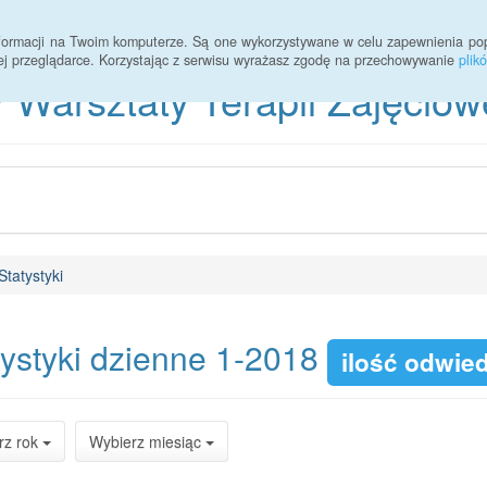
Statystyki
2017
informacji na Twoim komputerze. Są one wykorzystywane w celu zapewnienia po
ej przeglądarce. Korzystając z serwisu wyrażasz zgodę na przechowywanie
plik
 Warsztaty Terapii Zajęciow
Statystyki
tystyki dzienne 1-2018
ilość odwie
rz rok
Wybierz miesiąc