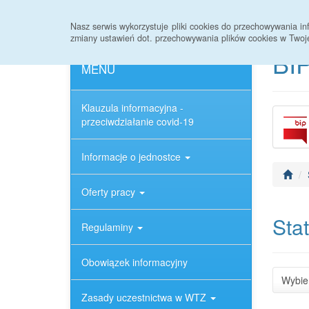
Strona główna
Rejestr zmian
Archiwum
Nasz serwis wykorzystuje pliki cookies do przechowywania 
zmiany ustawień dot. przechowywania plików cookies w Twoj
BIP
MENU
Klauzula informacyjna -
przeciwdziałanie covid-19
Informacje o jednostce
Oferty pracy
Sta
Regulaminy
Obowiązek informacyjny
Wybie
Zasady uczestnictwa w WTZ