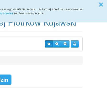
Przycisk wyszukaj duży
Szukaj
prawnego działania serwisu. W każdej chwili możesz dokonać
ów cookies
na Twoim komputerze.
ej Piotrków Kujawski
dzin